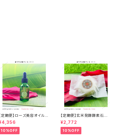
【定期便】ローズ美容オイル
【定期便】玄米発酵酵素石け
エムオーガニクス
ん エムオーガニクス
¥4,356
¥2,772
10%OFF
10%OFF