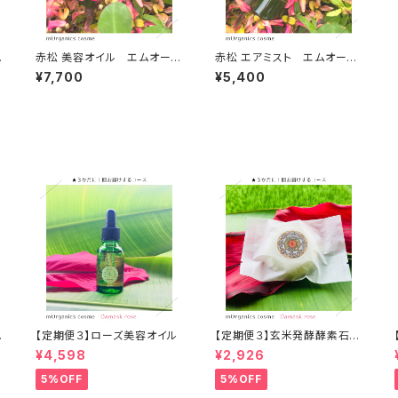
ク
赤松 美容オイル エムオーガ
赤松 エアミスト エムオーガ
ニクス
ニクス
¥7,700
¥5,400
ム
【定期便３】ローズ美容オイル
【定期便３】玄米発酵酵素石け
ん エムオーガニクス
¥4,598
¥2,926
5%OFF
5%OFF