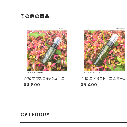
その他の商品
赤松 マウスウォッシュ エム
赤松 エアミスト エムオーガ
オーガニクス
ニクス
¥4,800
¥5,400
CATEGORY