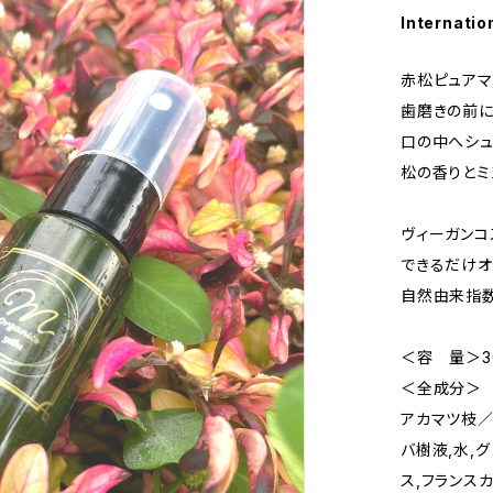
Internatio
赤松ピュアマ
歯磨きの前に
口の中へシュ
松の香りとミ
ヴィーガンコ
できるだけ
自然由来指数（
＜容 量＞3
＜全成分＞
アカマツ枝／
バ樹液,水,
ス,フランスカ