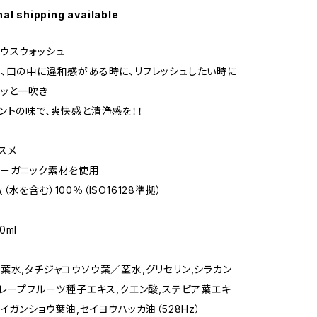
nal shipping available
ウスウォッシュ
、口の中に違和感がある時に、リフレッシュしたい時に
ッと一吹き
ントの味で、爽快感と清浄感を！！
スメ
オーガニック素材を使用
水を含む）100％（ISO16128準拠）
0ml
葉水,タチジャコウソウ葉／茎水,グリセリン,シラカン
グレープフルーツ種子エキス,クエン酸,ステビア葉エキ
イガンショウ葉油,セイヨウハッカ油（528Hz）