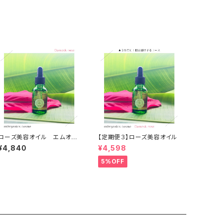
ローズ美容オイル エムオー
【定期便３】ローズ美容オイル
ガニクス
¥4,840
¥4,598
5%OFF