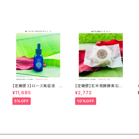
【定期便３】ローズ美容液 エ
【定期便】玄米発酵酵素石け
ムオーガニクス
ん エムオーガニクス
¥11,685
¥2,772
5%OFF
10%OFF