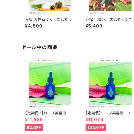
赤松 液体石けん エムオー
赤松 化粧水 エムオーガニ
ガニクス
ス
¥4,800
¥5,400
セール中の商品
【定期便３】ローズ美容液 エ
【定期便】ローズ美容液 エ
ムオーガニクス
オーガニクス
¥11,685
¥11,070
5%OFF
10%OFF