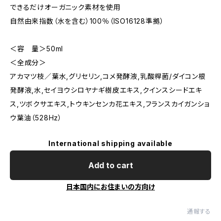
できるだけオーガニック素材を使用
自然由来指数（水を含む）100％（ISO16128準拠）
＜容 量＞50ml
＜全成分＞
アカマツ枝／葉水,グリセリン,コメ発酵液,乳酸桿菌/ダイコン根
発酵液,水,セイヨウシロヤナギ樹皮エキス,クインスシードエキ
ス,ツボクサエキス,トウキンセンカ花エキス,フランスカイガンショ
ウ葉油（528Hz）
International shipping available
Add to cart
日本国内にお住まいの方向け
通報する