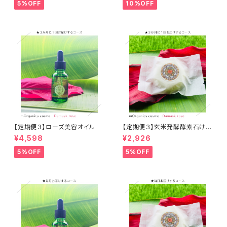
5%OFF
10%OFF
【定期便３】ローズ美容オイル
【定期便３】玄米発酵酵素石けん
エムオーガニクス
¥4,598
¥2,926
5%OFF
5%OFF