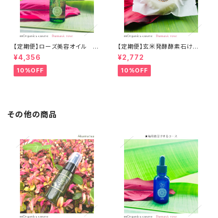
【定期便】ローズ美容オイル エ
【定期便】玄米発酵酵素石け
ムオーガニクス
ん エムオーガニクス
¥4,356
¥2,772
10%OFF
10%OFF
その他の商品