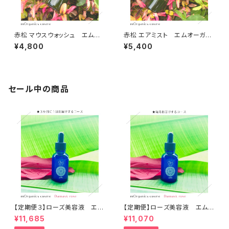
赤松 マウスウォッシュ エムオ
赤松 エアミスト エムオーガニ
ーガニクス
クス
¥4,800
¥5,400
セール中の商品
【定期便３】ローズ美容液 エム
【定期便】ローズ美容液 エムオ
オーガニクス
ーガニクス
¥11,685
¥11,070