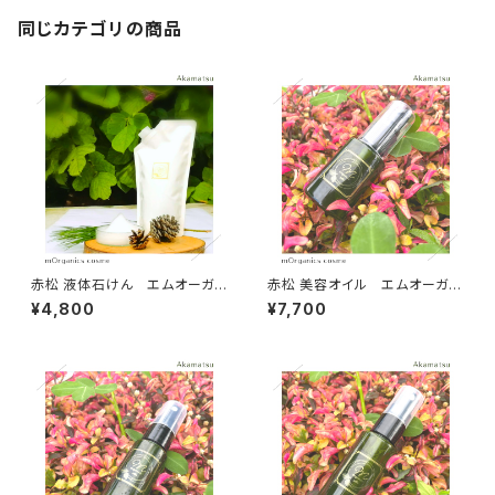
同じカテゴリの商品
赤松 液体石けん エムオーガニ
赤松 美容オイル エムオーガニ
クス
クス
¥4,800
¥7,700