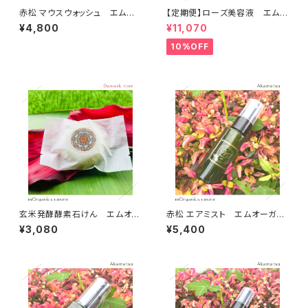
赤松 マウスウォッシュ エムオ
【定期便】ローズ美容液 エムオ
ーガニクス
ーガニクス
¥4,800
¥11,070
10%OFF
玄米発酵酵素石けん エムオー
赤松 エアミスト エムオーガニ
ガニクス
クス
¥3,080
¥5,400